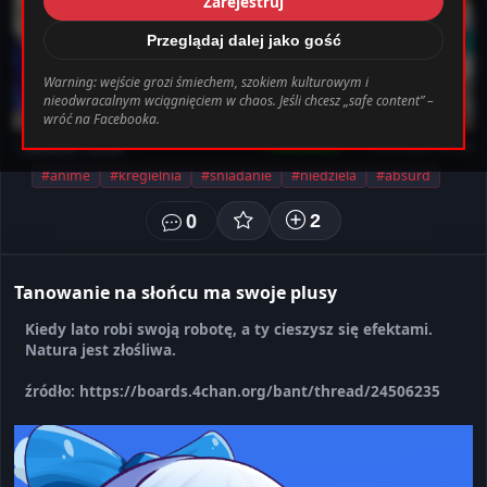
Zarejestruj
_0.file.header.tpl.php
163
Warning
Przeglądaj dalej jako gość
Warning: wejście grozi śmiechem, szokiem kulturowym i
nieodwracalnym wciągnięciem w chaos. Jeśli chcesz „safe content” –
bab0ec20d855ef6d3a777e0bb2d80d72fbcbaec_0.file.header.tpl.php o
wróć na Facebooka.
Ustawienia
Wyloguj
Anime - SFW
Klaudiusz
• 1 miesięcy temu
#anime
#kregielnia
#sniadanie
#niedziela
#absurd
0
2
Tanowanie na słońcu ma swoje plusy
Kiedy lato robi swoją robotę, a ty cieszysz się efektami.
Natura jest złośliwa.
źródło: https://boards.4chan.org/bant/thread/24506235