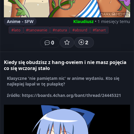
Anime - SFW
Klaudiusz
• 1 miesięcy temu
#lato
#tanowanie
#natura
#absurd
#fanart
0
2
Kiedy się obudzisz z hang-oveiem i nie masz pojęcia
co się wczoraj stało
Klasyczne 'nie pamiętam nic' w anime wydaniu. Kto się
najlepiej łapał w tę pułapkę?
źródło: https://boards.4chan.org/bant/thread/24445321