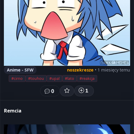
Anime - SFW
noszekresze
• 1 miesięcy temu
#cirno
#touhou
#upal
#lato
#reakcja
0
1
Remcia