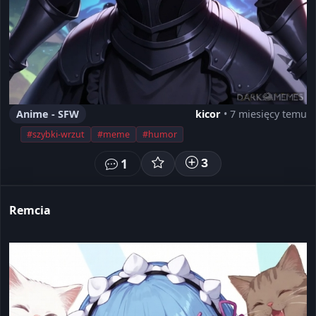
Anime - SFW
kicor
• 7 miesięcy temu
#szybki-wrzut
#meme
#humor
1
3
Remcia