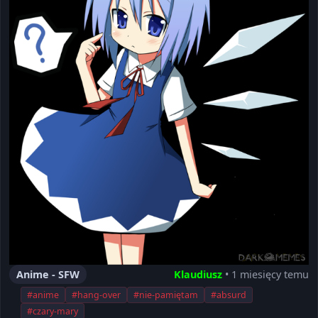
Anime - SFW
Klaudiusz
• 1 miesięcy temu
#anime
#hang-over
#nie-pamiętam
#absurd
#czary-mary