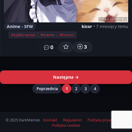
Anime - SFW
kicor
• 7 miesięcy temu
#szybki-wrzut
#meme
#humor
0
3
Następna →
Poprzednia
1
2
3
4
© 2025 DarkMemes
Kontakt
Regulamin
Polityka prywatności
Polityka cookies