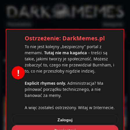
Poczekalnia
Kategorie
✕
Ostrzeżenie
Zarejestruj
Zaloguj
Ostrzeżenie: DarkMemes.pl
To nie jest kolejny „bezpieczny” portal z
memami.
Tutaj nie ma kagańca
– treści są
takie, jakimi tworzy je społeczność. Możesz
Kto miał lepszy plan na niedzielę?
zobaczyć to, czego nie przewidział Burnham, i
!
Gdy dowiesz się, że za 13 dolarów masz 2 godziny kręgli i
to, co nie przeszłoby nigdzie indziej.
śniadanie. Powód, żeby się obudzić (może).
Explicit rhymes only.
Administracja? Ma
źródło: https://boards.4chan.org/bant/thread/24614225
pilnować porządku technicznego, a nie
banować za memy.
A więc zostałeś ostrzeżony. Witaj w Internecie.
Zaloguj