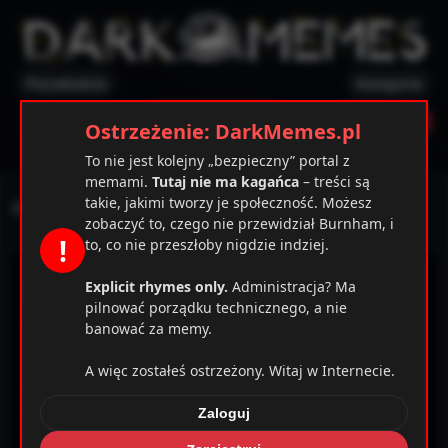
Poczekalnia
Kategorie
✕
Ostrzeżenie
Zarejestruj
Zaloguj
Ostrzeżenie: DarkMemes.pl
To nie jest kolejny „bezpieczny” portal z
memami.
Tutaj nie ma kagańca
– treści są
takie, jakimi tworzy je społeczność. Możesz
Ciężarowe szaleństwo
zobaczyć to, czego nie przewidział Burnham, i
!
to, co nie przeszłoby nigdzie indziej.
Explicit rhymes only.
Administracja? Ma
pilnować porządku technicznego, a nie
banować za memy.
A więc zostałeś ostrzeżony. Witaj w Internecie.
Zaloguj