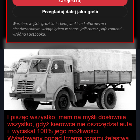
Zarejestruj
_0.file.header.tpl.php
163
Warning
Przeglądaj dalej jako gość
Warning: wejście grozi śmiechem, szokiem kulturowym i
nieodwracalnym wciągnięciem w chaos. Jeśli chcesz „safe content” –
bab0ec20d855ef6d3a777e0bb2d80d72fbcbaec_0.file.header.tpl.php o
wróć na Facebooka.
Ustawienia
Wyloguj