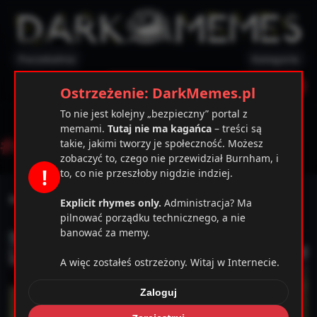
Poczekalnia
Kategorie
✕
Ostrzeżenie
Zarejestruj
Zaloguj
Ostrzeżenie: DarkMemes.pl
To nie jest kolejny „bezpieczny” portal z
memami.
Tutaj nie ma kagańca
– treści są
#
złodziej
takie, jakimi tworzy je społeczność. Możesz
zobaczyć to, czego nie przewidział Burnham, i
!
to, co nie przeszłoby nigdzie indziej.
Kara dla złodzieja w Boliwii
Explicit rhymes only.
Administracja? Ma
pilnować porządku technicznego, a nie
banować za memy.
A więc zostałeś ostrzeżony. Witaj w Internecie.
Zaloguj