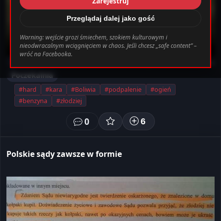
Zarejestruj
_0.file.header.tpl.php
163
Warning
Przeglądaj dalej jako gość
Warning: wejście grozi śmiechem, szokiem kulturowym i
nieodwracalnym wciągnięciem w chaos. Jeśli chcesz „safe content” –
bab0ec20d855ef6d3a777e0bb2d80d72fbcbaec_0.file.header.tpl.php o
wróć na Facebooka.
HARD!!!
Anonymouse
• 5 lat temu
Ustawienia
Wyloguj
Poczekalnia
#hard
#kara
#Boliwia
#podpalenie
#ogień
#benzyna
#złodziej
0
6
Polskie sądy zawsze w formie