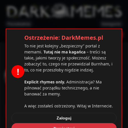
Poczekalnia
Kategorie
✕
Ostrzeżenie
Zarejestruj
Zaloguj
Ostrzeżenie: DarkMemes.pl
To nie jest kolejny „bezpieczny” portal z
Hitman5
memami.
Tutaj nie ma kagańca
– treści są
takie, jakimi tworzy je społeczność. Możesz
26 / 97
zobaczyć to, czego nie przewidział Burnham, i
!
to, co nie przeszłoby nigdzie indziej.
31
02.06.2022
Explicit rhymes only.
Administracja? Ma
1
pilnować porządku technicznego, a nie
banować za memy.
1
A więc zostałeś ostrzeżony. Witaj w Internecie.
Memy
Zaloguj
Komentarze