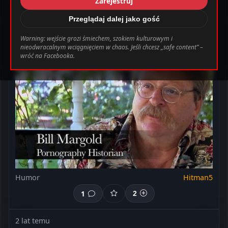
Zarejestruj
_0.file.header.tpl.php
163
Warning
2 lat temu
Przeglądaj dalej jako gość
Jasiu, a ty kim chciałbyś zostać gdy dorośniesz?
Warning: wejście grozi śmiechem, szokiem kulturowym i
nieodwracalnym wciągnięciem w chaos. Jeśli chcesz „safe content” –
bab0ec20d855ef6d3a777e0bb2d80d72fbcbaec_0.file.header.tpl.php o
wróć na Facebooka.
Ustawienia
Wyloguj
Humor
Hitman5
1
2
2 lat temu