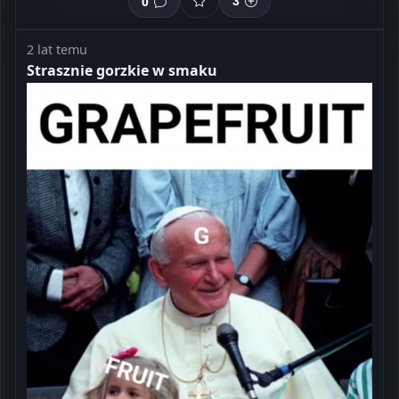
0
3
2 lat temu
Strasznie gorzkie w smaku