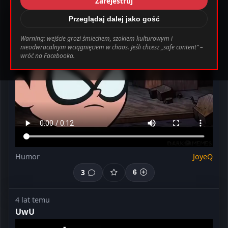
Zarejestruj
_0.file.header.tpl.php
163
Warning
9 miesięcy temu
Przeglądaj dalej jako gość
Ye
Warning: wejście grozi śmiechem, szokiem kulturowym i
nieodwracalnym wciągnięciem w chaos. Jeśli chcesz „safe content” –
bab0ec20d855ef6d3a777e0bb2d80d72fbcbaec_0.file.header.tpl.php o
wróć na Facebooka.
Ustawienia
Wyloguj
Humor
JoyeQ
3
6
4 lat temu
UwU