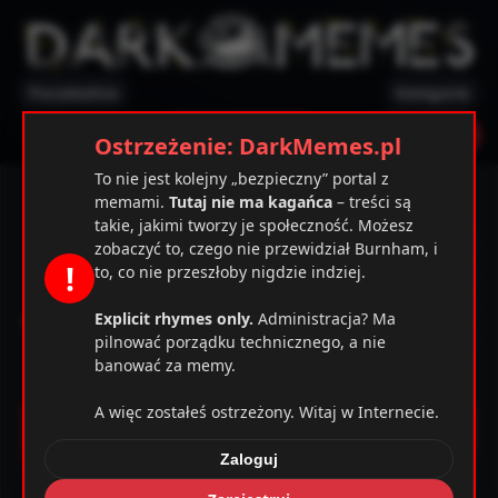
Poczekalnia
Kategorie
✕
Ostrzeżenie
Zarejestruj
Zaloguj
Ostrzeżenie: DarkMemes.pl
To nie jest kolejny „bezpieczny” portal z
JoyeQ
memami.
Tutaj nie ma kagańca
– treści są
takie, jakimi tworzy je społeczność. Możesz
26 / 80
zobaczyć to, czego nie przewidział Burnham, i
!
to, co nie przeszłoby nigdzie indziej.
164
08.07.2020
Explicit rhymes only.
Administracja? Ma
3
pilnować porządku technicznego, a nie
banować za memy.
3
A więc zostałeś ostrzeżony. Witaj w Internecie.
Memy
Zaloguj
Komentarze