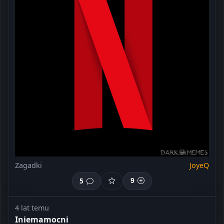
Zagadki
JoyeQ
5
9
4 lat temu
Iniemamocni