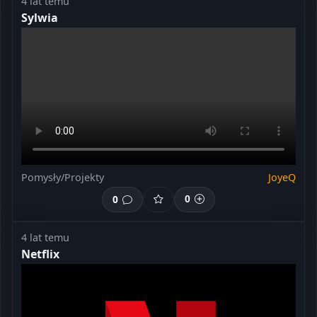
4 lat temu
Sylwia
Pomysły/Projekty
JoyeQ
0
0
4 lat temu
Netflix