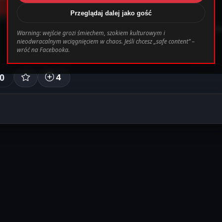
Przeglądaj dalej jako gość
/www/wwwroot/darkmemes.pl/templates_c/cb
ZbanowanyDemon
• 2 lat tem
Warning: wejście grozi śmiechem, szokiem kulturowym i
nieodwracalnym wciągnięciem w chaos. Jeśli chcesz „safe content” –
wróć na Facebooka.
0
4