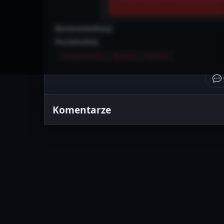
BananoweBany
Poczekalnia
#szybki-wrzut
#meme
#humor
Komentarze