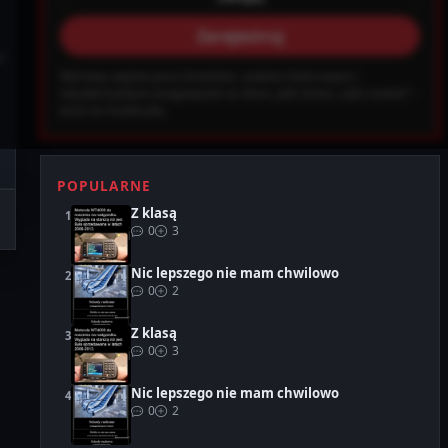
Zarejestruj
ab0ec20d855ef6d3a777e0bb2d80d72fbcbaec_0.file.header.tpl.php on
u
Warning: wejście grozi śmiechem, szokiem kulturowym i
Ustawienia
Wyloguj
nieodwracalnym wciągnięciem w chaos. Jeśli chcesz „safe content” –
wróć na Facebooka.
POPULARNE
Z klasą
0
3
Nic lepszego nie mam chwilowo
0
2
Z klasą
0
3
Nic lepszego nie mam chwilowo
0
2