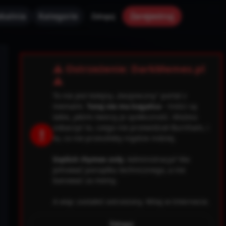
kalnia
Kategorie
Zarejestruj
Zaloguj
✕
⚠ Ostrzeżenie: DarkMemes.pl
⚠
To nie jest kolejny „bezpieczny” portal z
memami.
Tutaj nie ma kagańca
– treści są
takie, jakimi tworzy je społeczność. Możesz
zobaczyć to, czego nie przewidział Burnham, i
!
to, co nie przeszłoby nigdzie indziej.
Explicit rhymes only.
Administracja? Ma
pilnować porządku technicznego, a nie
banować za memy.
A więc zostałeś ostrzeżony. Witaj w Internecie.
0.file.header.tpl.php
163
Warning
Zaloguj