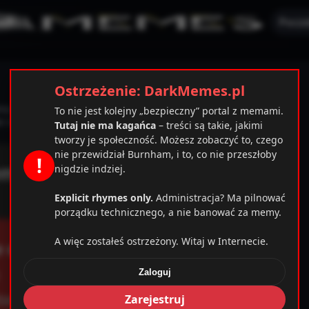
Pocze
Ostrzeżenie: DarkMemes.pl
my z bezpieczeństwem i ludzie z zewnątrz mogą przypinać
To nie jest kolejny „bezpieczny” portal z memami.
i to sama administracja, odpowiedzi nie dostałem, bana tak.
Tutaj nie ma kagańca
– treści są takie, jakimi
tworzy je społeczność. Możesz zobaczyć to, czego
nie przewidział Burnham, i to, co nie przeszłoby
!
nigdzie indziej.
Explicit rhymes only.
Administracja? Ma pilnować
porządku technicznego, a nie banować za memy.
A więc zostałeś ostrzeżony. Witaj w Internecie.
Zaloguj
mplates_c/cbab0ec20d855ef6d3a777e0bb2d80d72fbcbaec_
Zarejestruj