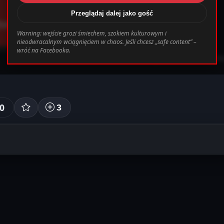
Przeglądaj dalej jako gość
/www/wwwroot/darkmemes.pl/templates_c/cb
Warning: wejście grozi śmiechem, szokiem kulturowym i
nieodwracalnym wciągnięciem w chaos. Jeśli chcesz „safe content” –
wróć na Facebooka.
ZbanowanyDemon
• 2 lat tem
0
3