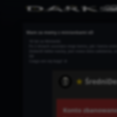
Mam za memy z minionkami xD
10 lat za Minionki.
Po 2 dniach usunięto moje konto, jak i konta wiel
Zmienili lekko nazwy, jest nowa data założenia, z
XD
Czego oni się boją? :D
Warning
/www/wwwroot/darkmemes.pl/te