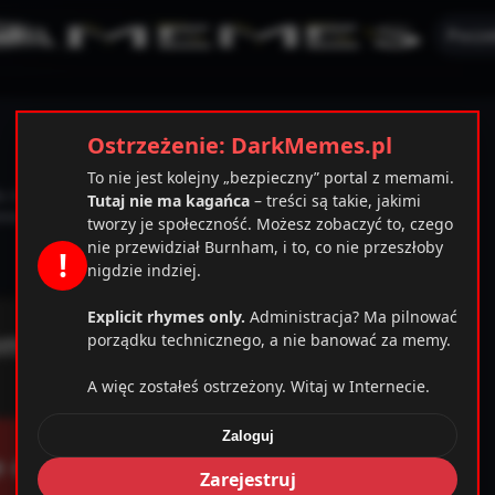
Pocze
Ostrzeżenie: DarkMemes.pl
To nie jest kolejny „bezpieczny” portal z memami.
u innych.
Tutaj nie ma kagańca
– treści są takie, jakimi
mienione hasło lub mail.
tworzy je społeczność. Możesz zobaczyć to, czego
nie przewidział Burnham, i to, co nie przeszłoby
!
nigdzie indziej.
Explicit rhymes only.
Administracja? Ma pilnować
porządku technicznego, a nie banować za memy.
A więc zostałeś ostrzeżony. Witaj w Internecie.
Zaloguj
mplates_c/cbab0ec20d855ef6d3a777e0bb2d80d72fbcbaec_
Zarejestruj