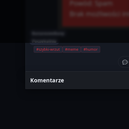
BananoweBany
Poczekalnia
#szybki-wrzut
#meme
#humor
Komentarze