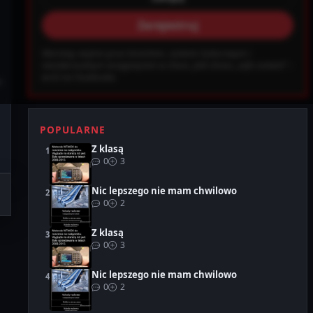
Zarejestruj
ab0ec20d855ef6d3a777e0bb2d80d72fbcbaec_0.file.header.tpl.php on
Warning: wejście grozi śmiechem, szokiem kulturowym i
Ustawienia
Wyloguj
nieodwracalnym wciągnięciem w chaos. Jeśli chcesz „safe content” –
wróć na Facebooka.
u
POPULARNE
Z klasą
0
3
Nic lepszego nie mam chwilowo
0
2
Z klasą
0
3
Nic lepszego nie mam chwilowo
0
2