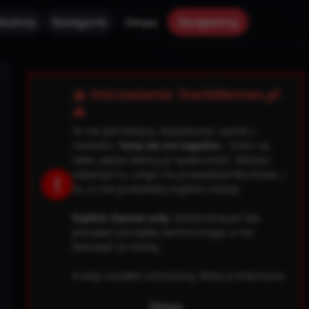
kalnia
Kategorie
Zarejestruj
Zaloguj
✕
⚠ Ostrzeżenie: DarkMemes.pl
⚠
To nie jest kolejny „bezpieczny” portal z
memami.
Tutaj nie ma kagańca
– treści są
takie, jakimi tworzy je społeczność. Możesz
zobaczyć to, czego nie przewidział Burnham, i
!
to, co nie przeszłoby nigdzie indziej.
Explicit rhymes only.
Administracja? Ma
pilnować porządku technicznego, a nie
banować za memy.
A więc zostałeś ostrzeżony. Witaj w Internecie.
0.file.header.tpl.php
163
Warning
Zaloguj