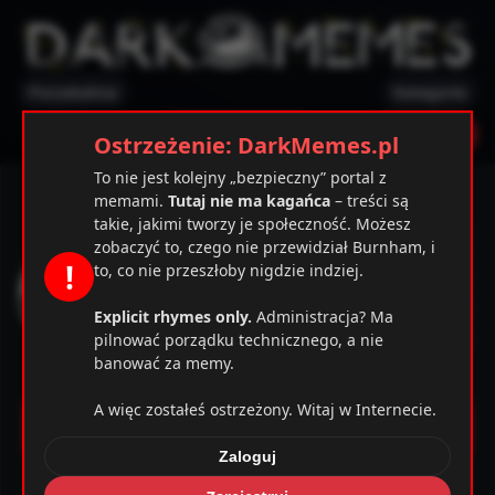
Poczekalnia
Kategorie
✕
Ostrzeżenie
Zarejestruj
Zaloguj
Ostrzeżenie: DarkMemes.pl
To nie jest kolejny „bezpieczny” portal z
Hitman5
memami.
Tutaj nie ma kagańca
– treści są
takie, jakimi tworzy je społeczność. Możesz
26 / 97
zobaczyć to, czego nie przewidział Burnham, i
!
to, co nie przeszłoby nigdzie indziej.
31
02.06.2022
Explicit rhymes only.
Administracja? Ma
1
pilnować porządku technicznego, a nie
banować za memy.
1
A więc zostałeś ostrzeżony. Witaj w Internecie.
Memy
Zaloguj
Komentarze