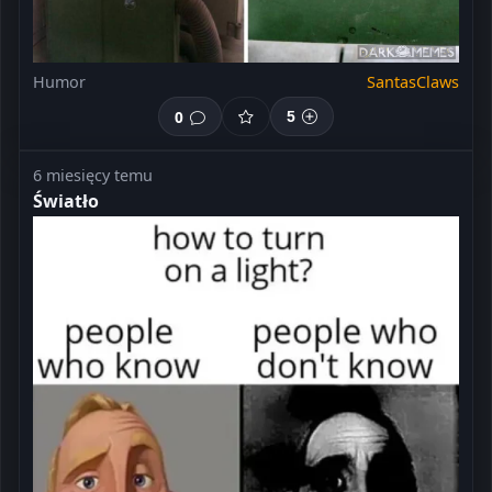
Humor
SantasClaws
0
5
6 miesięcy temu
Światło