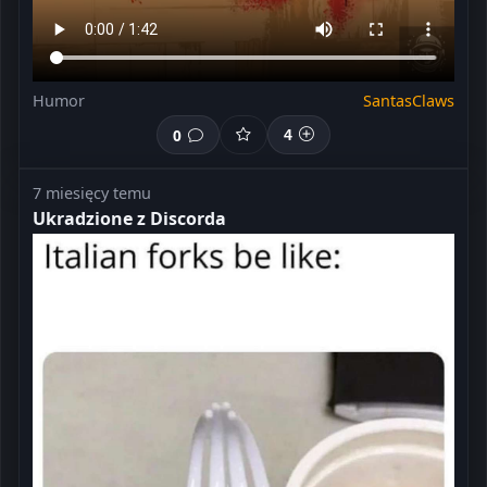
Humor
SantasClaws
0
4
7 miesięcy temu
Ukradzione z Discorda