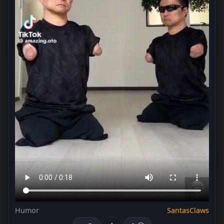
Humor
SantasClaws