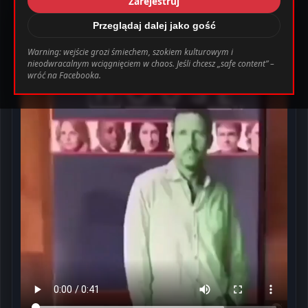
Zarejestruj
_0.file.header.tpl.php
163
Warning
4 miesięcy temu
Przeglądaj dalej jako gość
International House of Pancakes
Warning: wejście grozi śmiechem, szokiem kulturowym i
nieodwracalnym wciągnięciem w chaos. Jeśli chcesz „safe content” –
bab0ec20d855ef6d3a777e0bb2d80d72fbcbaec_0.file.header.tpl.php o
wróć na Facebooka.
Ustawienia
Wyloguj