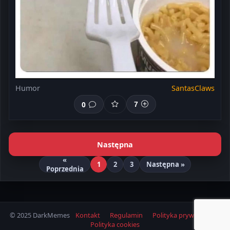
Humor
SantasClaws
0
7
Następna
«
1
2
3
Następna »
Poprzednia
© 2025 DarkMemes
Kontakt
Regulamin
Polityka prywatności
Polityka cookies