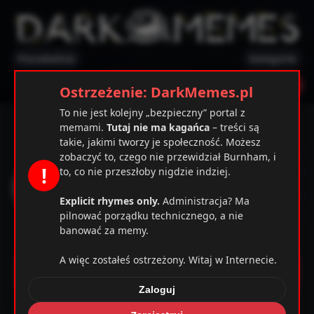
Poczekalnia
Kategorie
✕
Ostrzeżenie
Zarejestruj
Zaloguj
Ostrzeżenie: DarkMemes.pl
To nie jest kolejny „bezpieczny” portal z
SantasClaws
memami.
Tutaj nie ma kagańca
– treści są
takie, jakimi tworzy je społeczność. Możesz
43 / 209
zobaczyć to, czego nie przewidział Burnham, i
!
to, co nie przeszłoby nigdzie indziej.
58
18.06.2021
Explicit rhymes only.
Administracja? Ma
2
pilnować porządku technicznego, a nie
banować za memy.
2
A więc zostałeś ostrzeżony. Witaj w Internecie.
Memy
Zaloguj
Komentarze