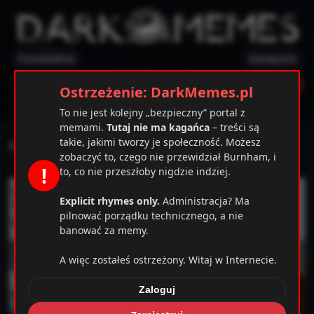
Poczekalnia
Kategorie
✕
Ostrzeżenie
Zarejestruj
Zaloguj
Ostrzeżenie: DarkMemes.pl
To nie jest kolejny „bezpieczny” portal z
memami.
Tutaj nie ma kagańca
– treści są
takie, jakimi tworzy je społeczność. Możesz
MĘSKA szatnia
zobaczyć to, czego nie przewidział Burnham, i
!
to, co nie przeszłoby nigdzie indziej.
Explicit rhymes only.
Administracja? Ma
pilnować porządku technicznego, a nie
banować za memy.
A więc zostałeś ostrzeżony. Witaj w Internecie.
Zaloguj