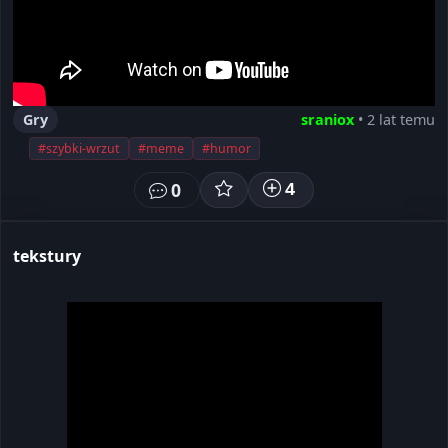
Gry
sraniox
• 2 lat temu
#szybki-wrzut
#meme
#humor
0
4
tekstury