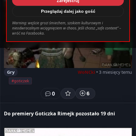
Zarejestruj
_0.file.header.tpl.php
163
Warning
Przeglądaj dalej jako gość
Warning: wejście grozi śmiechem, szokiem kulturowym i
nieodwracalnym wciągnięciem w chaos. Jeśli chcesz „safe content” –
bab0ec20d855ef6d3a777e0bb2d80d72fbcbaec_0.file.header.tpl.php o
wróć na Facebooka.
Ustawienia
Wyloguj
Gry
WoNCki
• 3 miesięcy temu
#goticzek
0
6
Do premiery Goticzka Rimejk pozostało 19 dni