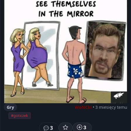
Gry
WoNCki
• 3 miesięcy temu
#goticzek
3
3