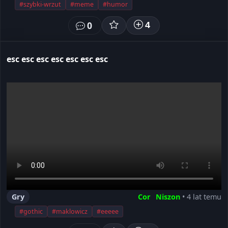
#szybki-wrzut
#meme
#humor
0
4
esc esc esc esc esc esc esc
Gry
Cor⠀Niszon
• 4 lat temu
#gothic
#maklowicz
#eeeee