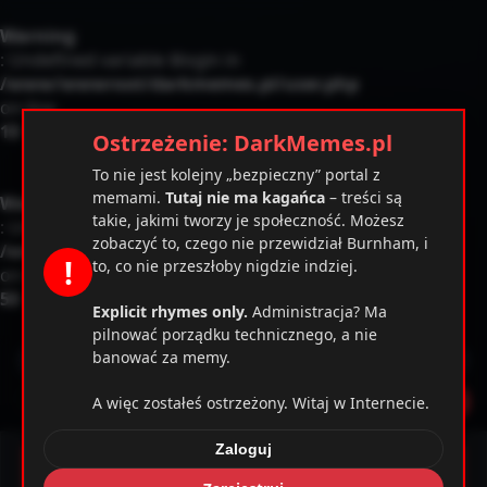
Warning
: Undefined variable $login in
/www/wwwroot/darkmemes.pl/user.php
✕
on line
10
Ostrzeżenie: DarkMemes.pl
To nie jest kolejny „bezpieczny” portal z
memami.
Tutaj nie ma kagańca
– treści są
Warning
takie, jakimi tworzy je społeczność. Możesz
: Undefined variable $users_data in
zobaczyć to, czego nie przewidział Burnham, i
/www/wwwroot/darkmemes.pl/user.php
!
to, co nie przeszłoby nigdzie indziej.
on line
50
Explicit rhymes only.
Administracja? Ma
pilnować porządku technicznego, a nie
banować za memy.
Poczekalnia
Kategorie
Ostrzeżenie
Zarejestruj
A więc zostałeś ostrzeżony. Witaj w Internecie.
Zaloguj
Zaloguj
Memy