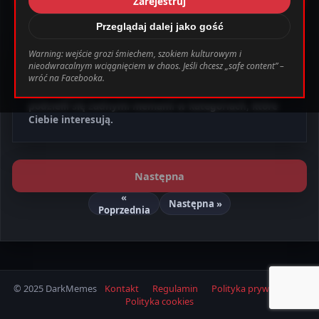
Zarejestruj
_0.file.header.tpl.php
163
Warning
Komentarze
Przeglądaj dalej jako gość
Warning: wejście grozi śmiechem, szokiem kulturowym i
bab0ec20d855ef6d3a777e0bb2d80d72fbcbaec_0.file.header.tpl.php o
Brak memów do wyświetlenia
nieodwracalnym wciągnięciem w chaos. Jeśli chcesz „safe content” –
wróć na Facebooka.
Ustawienia
Wyloguj
Ups! Wygląda na to, że ten użytkownik jeszcze nie
podzielił się żadnymi memami w kategoriach, które
Ciebie interesują.
Następna
«
Następna »
Poprzednia
© 2025 DarkMemes
Kontakt
Regulamin
Polityka prywatności
Polityka cookies