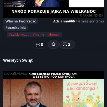
Własna twórczość
Adrianno666
• 4 miesięcy temu
Poczekalnia
#szybki-wrzut
#meme
#humor
0
2
Wesołych Świąt