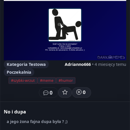
Kategoria Testowa
Adrianno666
• 4 miesięcy temu
Poczekalnia
#szybki-wrzut
#meme
#humor
0
0
No i dupa
a jego żona fajna dupa była ? ;)