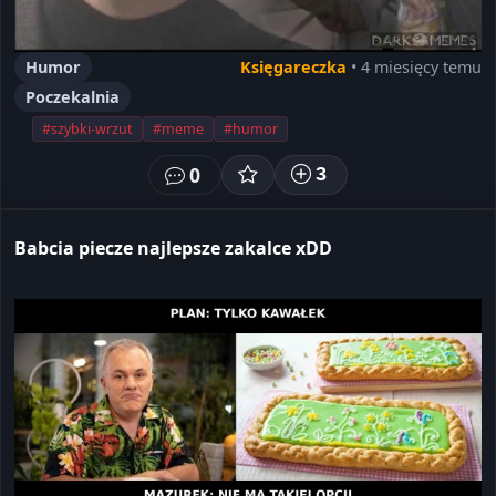
Humor
Księgareczka
• 4 miesięcy temu
Poczekalnia
#szybki-wrzut
#meme
#humor
0
3
Babcia piecze najlepsze zakalce xDD