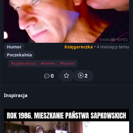
Humor
Księgareczka
• 4 miesięcy temu
Poczekalnia
#szybki-wrzut
#meme
#humor
0
2
Inspiracja