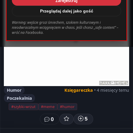
Zarejestruj
_0.file.header.tpl.php
163
Warning
Przeglądaj dalej jako gość
Warning: wejście grozi śmiechem, szokiem kulturowym i
nieodwracalnym wciągnięciem w chaos. Jeśli chcesz „safe content” –
bab0ec20d855ef6d3a777e0bb2d80d72fbcbaec_0.file.header.tpl.php o
wróć na Facebooka.
Ustawienia
Wyloguj
Humor
Księgareczka
• 4 miesięcy temu
Poczekalnia
#szybki-wrzut
#meme
#humor
0
5