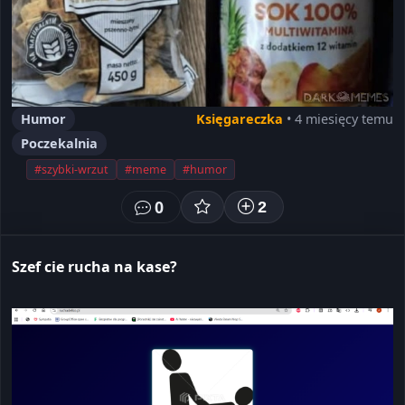
Humor
Księgareczka
• 4 miesięcy temu
Poczekalnia
#szybki-wrzut
#meme
#humor
0
2
Szef cie rucha na kase?