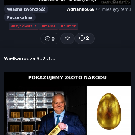
Własna twórczość
Adrianno666
• 4 miesięcy temu
Poczekalnia
#szybki-wrzut
#meme
#humor
0
2
Wielkanoc za 3..2..1...