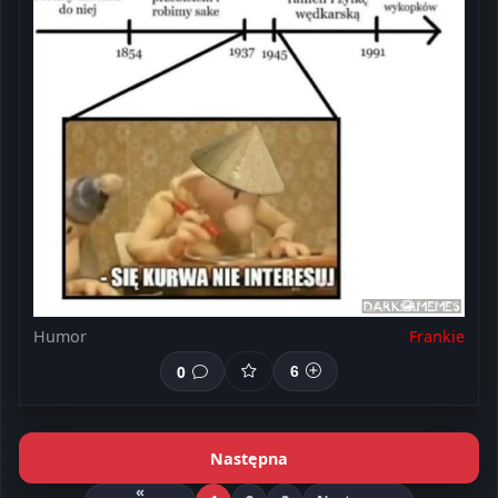
Humor
Frankie
0
6
Następna
«