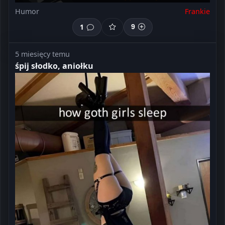
Humor
Frankie
1
9
5 miesięcy temu
śpij słodko, aniołku