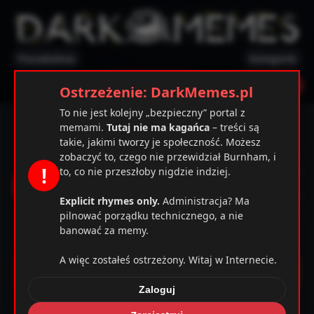
Poczekalnia
Kategorie
✕
Ostrzeżenie
Zarejestruj
Zaloguj
Ostrzeżenie: DarkMemes.pl
To nie jest kolejny „bezpieczny” portal z
Frankie
memami.
Tutaj nie ma kagańca
– treści są
takie, jakimi tworzy je społeczność. Możesz
37 / 97
zobaczyć to, czego nie przewidział Burnham, i
!
to, co nie przeszłoby nigdzie indziej.
1029
08.04.2021
Explicit rhymes only.
Administracja? Ma
7
pilnować porządku technicznego, a nie
banować za memy.
7
A więc zostałeś ostrzeżony. Witaj w Internecie.
Memy
Zaloguj
Komentarze