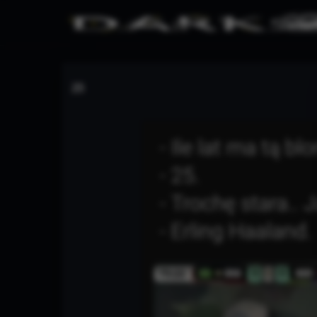
25
Warning
/www/wwwroot/darkmemes.pl/te