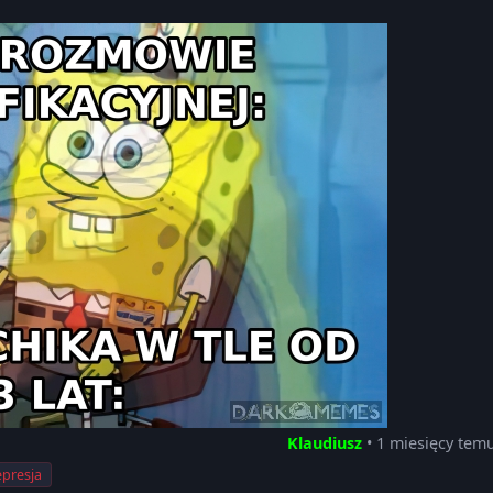
Klaudiusz
• 1 miesięcy tem
presja