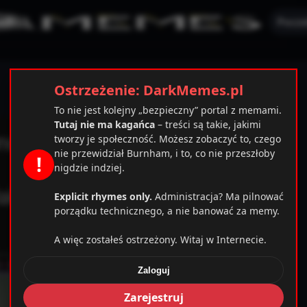
Pocze
Ostrzeżenie: DarkMemes.pl
To nie jest kolejny „bezpieczny” portal z memami.
Tutaj nie ma kagańca
– treści są takie, jakimi
tworzy je społeczność. Możesz zobaczyć to, czego
nie przewidział Burnham, i to, co nie przeszłoby
!
nigdzie indziej.
Explicit rhymes only.
Administracja? Ma pilnować
porządku technicznego, a nie banować za memy.
A więc zostałeś ostrzeżony. Witaj w Internecie.
Zaloguj
mplates_c/cbab0ec20d855ef6d3a777e0bb2d80d72fbcbaec_
Zarejestruj