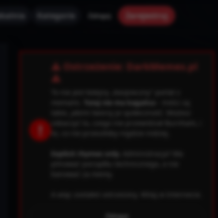
kalnia
Kategorie
Zarejestruj
Zaloguj
✕
⚠ Ostrzeżenie: DarkMemes.pl
⚠
To nie jest kolejny „bezpieczny” portal z
memami.
Tutaj nie ma kagańca
– treści są
takie, jakimi tworzy je społeczność. Możesz
zobaczyć to, czego nie przewidział Burnham, i
!
to, co nie przeszłoby nigdzie indziej.
Explicit rhymes only.
Administracja? Ma
pilnować porządku technicznego, a nie
banować za memy.
A więc zostałeś ostrzeżony. Witaj w Internecie.
0.file.header.tpl.php
163
Warning
Zaloguj