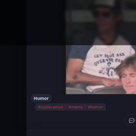
Humor
#szybki-wrzut
#meme
#humor