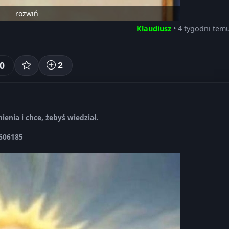
rozwiń
Klaudiusz
• 4 tygodni tem
0
2
ienia i chce, żebyś wiedział.
4606185