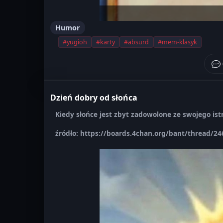
Humor
#yugioh
#karty
#absurd
#mem-klasyk
Dzień dobry od słońca
Kiedy słońce jest zbyt zadowolone ze swojego istn
źródło: https://boards.4chan.org/bant/thread/2