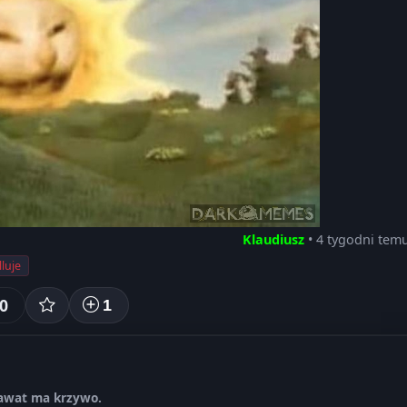
Klaudiusz
• 4 tygodni tem
luje
0
1
rawat ma krzywo.