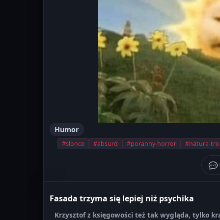
Humor
#slonce
#absurd
#poranny-horror
#natura-trol
Fasada trzyma się lepiej niż psychika
Krzysztof z księgowości też tak wygląda, tylko k