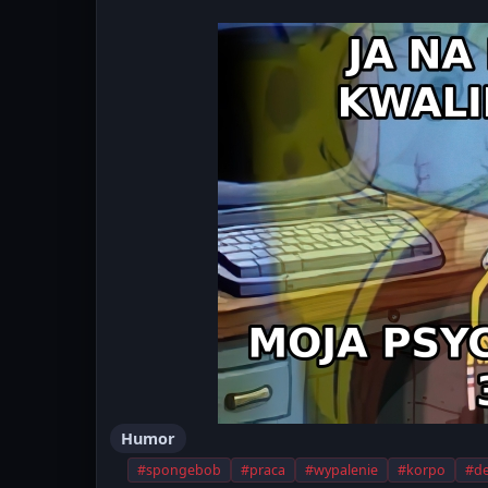
Humor
#spongebob
#praca
#wypalenie
#korpo
#de