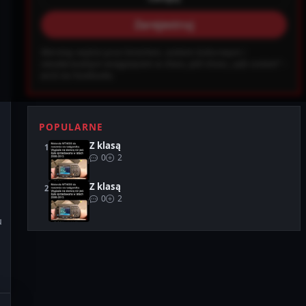
Zarejestruj
ab0ec20d855ef6d3a777e0bb2d80d72fbcbaec_0.file.header.tpl.php on
Warning: wejście grozi śmiechem, szokiem kulturowym i
Ustawienia
Wyloguj
nieodwracalnym wciągnięciem w chaos. Jeśli chcesz „safe content” –
wróć na Facebooka.
POPULARNE
Z klasą
0
2
Z klasą
0
2
u