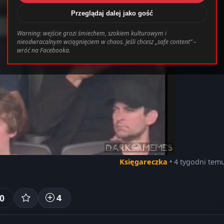
Przeglądaj dalej jako gość
/www/wwwroot/darkmemes.pl/templates_c/cb
Warning: wejście grozi śmiechem, szokiem kulturowym i
nieodwracalnym wciągnięciem w chaos. Jeśli chcesz „safe content” –
wróć na Facebooka.
Księgareczka
• 4 tygodni tem
0
4