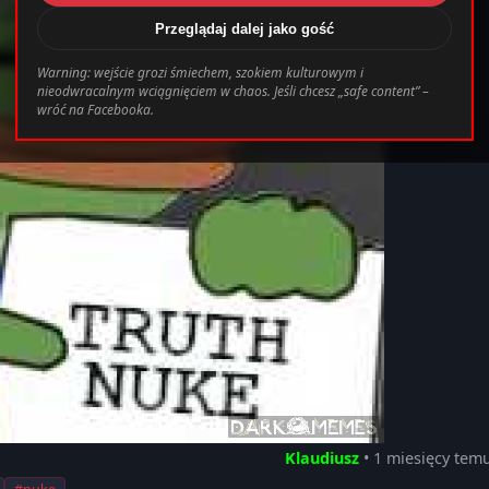
Przeglądaj dalej jako gość
/www/wwwroot/darkmemes.pl/templates_c/cb
Warning: wejście grozi śmiechem, szokiem kulturowym i
nieodwracalnym wciągnięciem w chaos. Jeśli chcesz „safe content” –
wróć na Facebooka.
Klaudiusz
• 1 miesięcy tem