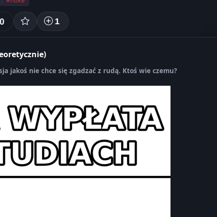
#nuke
0
1
eoretycznie)
sja jakoś nie chce się zgadzać z rudą. Ktoś wie czemu?