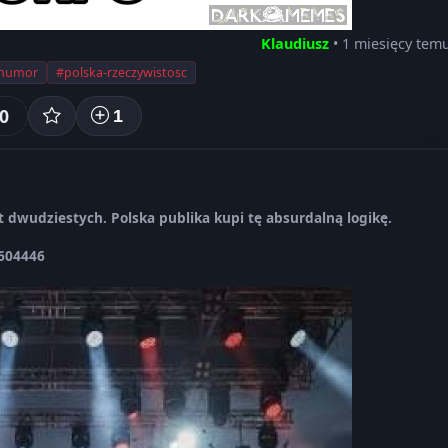
Klaudiusz
• 1 miesięcy tem
-humor
#polska-rzeczywistosc
0
1
t dwudziestych. Polska publika kupi tę absurdalną logikę.
4604446