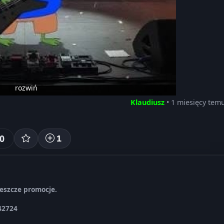
rozwiń
Klaudiusz
• 1 miesięcy tem
0
1
 jeszcze promocje.
42724