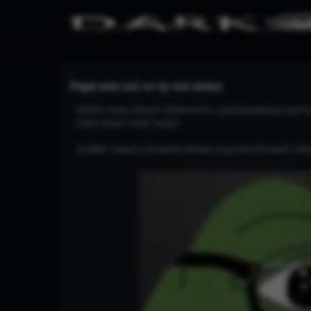
Pepe wie coś co ty nie wiesz
Kiedy masz dosyć udawania i postanawiasz wyrz
żaba musi mieć rację?
źródło: https://boards.4chan.org/s4s/thread/130
Warning
/www/wwwroot/darkmemes.pl/te