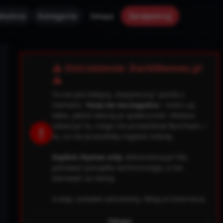
kalnia
Kategorie
Zarejestruj
Zaloguj
✕
⚠ Ostrzeżenie: DarkMemes.pl
⚠
To nie jest kolejny „bezpieczny” portal z
memami.
Tutaj nie ma kagańca
– treści są
takie, jakimi tworzy je społeczność. Możesz
zobaczyć to, czego nie przewidział Burnham, i
!
to, co nie przeszłoby nigdzie indziej.
Explicit rhymes only.
Administracja? Ma
pilnować porządku technicznego, a nie
banować za memy.
A więc zostałeś ostrzeżony. Witaj w Internecie.
0.file.header.tpl.php
163
Warning
Zaloguj