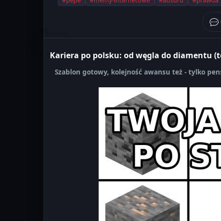
#pepe
#memy-internetowe
#absurd
#prawda
Kariera po polsku: od węgla do diamentu (t
Szablon gotowy, kolejność awansu też - tylko pen