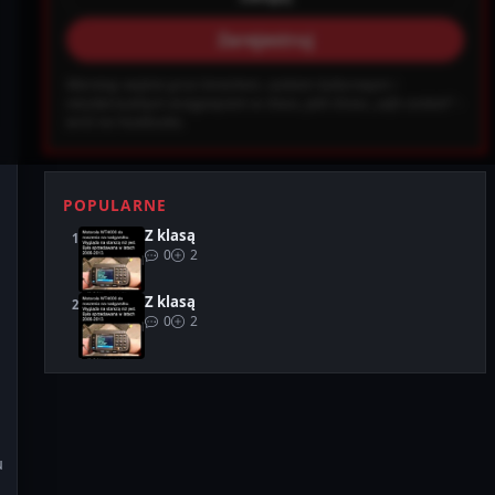
Zarejestruj
ab0ec20d855ef6d3a777e0bb2d80d72fbcbaec_0.file.header.tpl.php on
Warning: wejście grozi śmiechem, szokiem kulturowym i
Ustawienia
Wyloguj
nieodwracalnym wciągnięciem w chaos. Jeśli chcesz „safe content” –
wróć na Facebooka.
POPULARNE
Z klasą
0
2
Z klasą
0
2
u