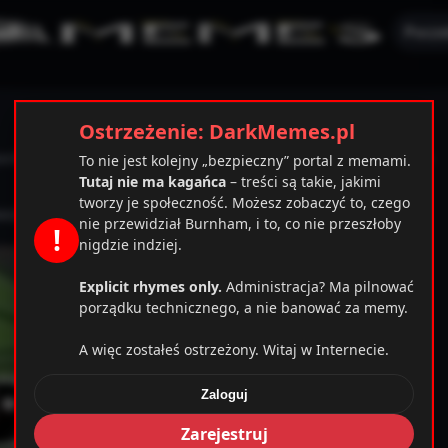
Pocze
Ostrzeżenie: DarkMemes.pl
ucić nieudysponowaną prawdę na twarz światu. Czemu właśnie
To nie jest kolejny „bezpieczny” portal z memami.
Tutaj nie ma kagańca
– treści są takie, jakimi
tworzy je społeczność. Możesz zobaczyć to, czego
44209
nie przewidział Burnham, i to, co nie przeszłoby
!
nigdzie indziej.
Explicit rhymes only.
Administracja? Ma pilnować
porządku technicznego, a nie banować za memy.
A więc zostałeś ostrzeżony. Witaj w Internecie.
Zaloguj
mplates_c/cbab0ec20d855ef6d3a777e0bb2d80d72fbcbaec_
Zarejestruj