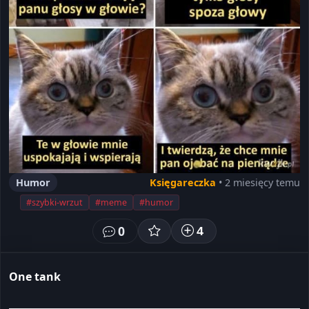
Humor
Księgareczka
• 2 miesięcy temu
#szybki-wrzut
#meme
#humor
0
4
One tank