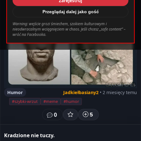
Zarejestruj
_0.file.header.tpl.php
163
Warning
Przeglądaj dalej jako gość
Warning: wejście grozi śmiechem, szokiem kulturowym i
nieodwracalnym wciągnięciem w chaos. Jeśli chcesz „safe content” –
bab0ec20d855ef6d3a777e0bb2d80d72fbcbaec_0.file.header.tpl.php o
wróć na Facebooka.
Ustawienia
Wyloguj
Humor
Jadkiełbasiany2
• 2 miesięcy temu
#szybki-wrzut
#meme
#humor
0
5
Kradzione nie tuczy.