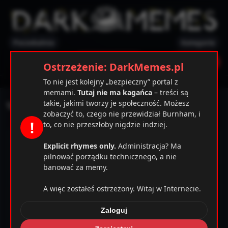
Poczekalnia
Kategorie
✕
Ostrzeżenie
Zarejestruj
Zaloguj
Ostrzeżenie: DarkMemes.pl
To nie jest kolejny „bezpieczny” portal z
memami.
Tutaj nie ma kagańca
– treści są
takie, jakimi tworzy je społeczność. Możesz
Tak było
zobaczyć to, czego nie przewidział Burnham, i
!
to, co nie przeszłoby nigdzie indziej.
Explicit rhymes only.
Administracja? Ma
pilnować porządku technicznego, a nie
banować za memy.
A więc zostałeś ostrzeżony. Witaj w Internecie.
Zaloguj