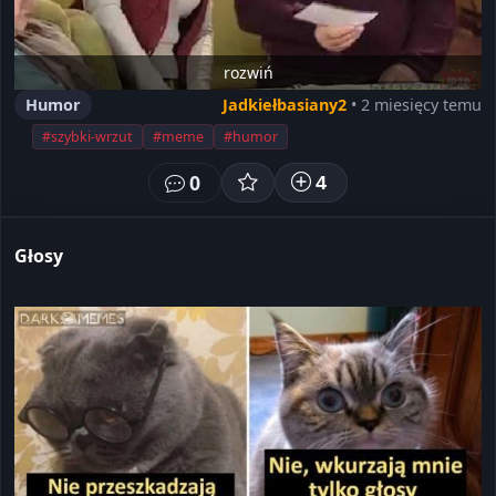
rozwiń
Humor
Jadkiełbasiany2
• 2 miesięcy temu
#szybki-wrzut
#meme
#humor
0
4
Głosy