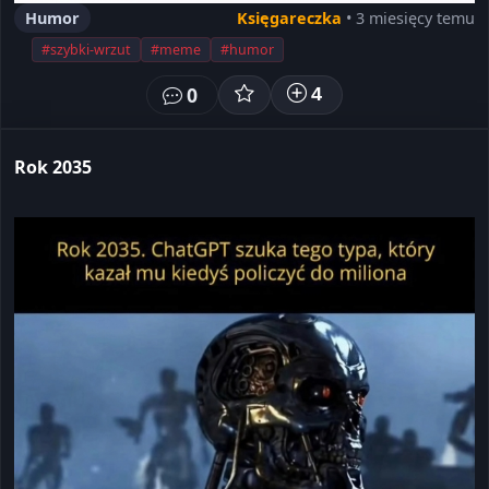
Humor
Księgareczka
• 3 miesięcy temu
#szybki-wrzut
#meme
#humor
0
4
Rok 2035