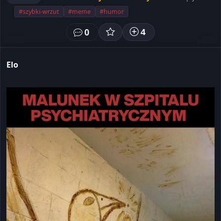
#szybki-wrzut
#meme
#humor
0
4
Elo