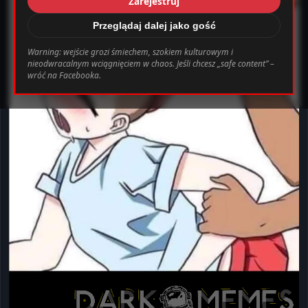
Zarejestruj
_0.file.header.tpl.php
163
Warning
Przeglądaj dalej jako gość
Warning: wejście grozi śmiechem, szokiem kulturowym i
nieodwracalnym wciągnięciem w chaos. Jeśli chcesz „safe content” –
bab0ec20d855ef6d3a777e0bb2d80d72fbcbaec_0.file.header.tpl.php o
wróć na Facebooka.
Ustawienia
Wyloguj