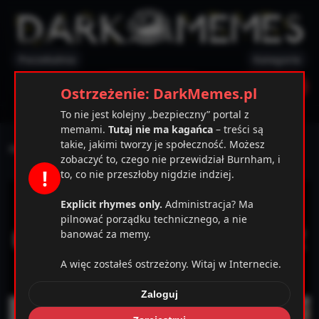
Poczekalnia
Kategorie
✕
Ostrzeżenie
Zarejestruj
Zaloguj
Ostrzeżenie: DarkMemes.pl
To nie jest kolejny „bezpieczny” portal z
memami.
Tutaj nie ma kagańca
– treści są
takie, jakimi tworzy je społeczność. Możesz
rak XD
zobaczyć to, czego nie przewidział Burnham, i
!
to, co nie przeszłoby nigdzie indziej.
Explicit rhymes only.
Administracja? Ma
pilnować porządku technicznego, a nie
banować za memy.
A więc zostałeś ostrzeżony. Witaj w Internecie.
Zaloguj