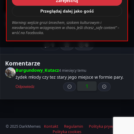
Zarejestruj
_0.file.header.tpl.php
163
Warning
Przeglądaj dalej jako gość
Humor
12v71
• 4 miesięcy temu
Warning: wejście grozi śmiechem, szokiem kulturowym i
Poczekalnia
nieodwracalnym wciągnięciem w chaos. Jeśli chcesz „safe content” –
bab0ec20d855ef6d3a777e0bb2d80d72fbcbaec_0.file.header.tpl.php o
#szybki-wrzut
#meme
#humor
wróć na Facebooka.
Ustawienia
Wyloguj
1
6
Komentarze
Burgundowy_Kutacz
4 miesięcy temu
żydek młody czy tez stary jego miejsce w formie pary.
1
Odpowiedz
© 2025 DarkMemes
Kontakt
Regulamin
Polityka prywatności
Polityka cookies