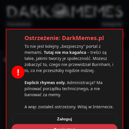
Poczekalnia
Kategorie
✕
Ostrzeżenie
Zarejestruj
Zaloguj
Ostrzeżenie: DarkMemes.pl
To nie jest kolejny „bezpieczny” portal z
memami.
Tutaj nie ma kagańca
– treści są
takie, jakimi tworzy je społeczność. Możesz
No siema
zobaczyć to, czego nie przewidział Burnham, i
!
to, co nie przeszłoby nigdzie indziej.
Explicit rhymes only.
Administracja? Ma
pilnować porządku technicznego, a nie
banować za memy.
A więc zostałeś ostrzeżony. Witaj w Internecie.
Zaloguj