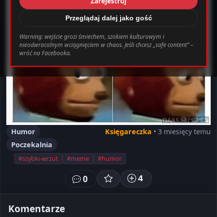
Zarejestruj
_0.file.header.tpl.php
163
Warning
Przeglądaj dalej jako gość
Warning: wejście grozi śmiechem, szokiem kulturowym i
nieodwracalnym wciągnięciem w chaos. Jeśli chcesz „safe content” –
bab0ec20d855ef6d3a777e0bb2d80d72fbcbaec_0.file.header.tpl.php o
wróć na Facebooka.
Ustawienia
Wyloguj
Humor
Księgareczka
• 3 miesięcy temu
Poczekalnia
#szybki-wrzut
#meme
#humor
0
4
Komentarze