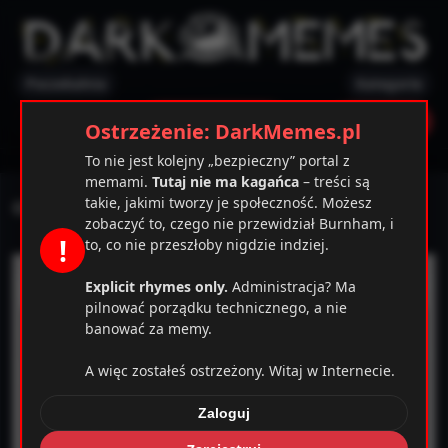
Poczekalnia
Kategorie
✕
Ostrzeżenie
Zarejestruj
Zaloguj
Ostrzeżenie: DarkMemes.pl
To nie jest kolejny „bezpieczny” portal z
memami.
Tutaj nie ma kagańca
– treści są
takie, jakimi tworzy je społeczność. Możesz
One tank
zobaczyć to, czego nie przewidział Burnham, i
!
to, co nie przeszłoby nigdzie indziej.
Explicit rhymes only.
Administracja? Ma
pilnować porządku technicznego, a nie
banować za memy.
A więc zostałeś ostrzeżony. Witaj w Internecie.
Zaloguj