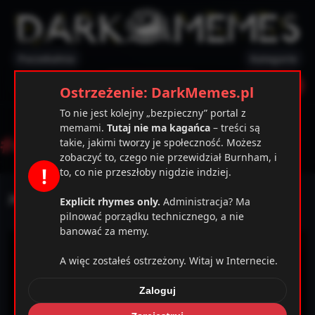
Poczekalnia
Kategorie
✕
Ostrzeżenie
Zarejestruj
Zaloguj
Ostrzeżenie: DarkMemes.pl
To nie jest kolejny „bezpieczny” portal z
memami.
Tutaj nie ma kagańca
– treści są
#
antysemityzm
takie, jakimi tworzy je społeczność. Możesz
zobaczyć to, czego nie przewidział Burnham, i
!
to, co nie przeszłoby nigdzie indziej.
Jedziemy na wycieczkę
Explicit rhymes only.
Administracja? Ma
pilnować porządku technicznego, a nie
banować za memy.
A więc zostałeś ostrzeżony. Witaj w Internecie.
Zaloguj