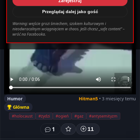
Zarejestruj
_0.file.header.tpl.php
163
Warning
Przeglądaj dalej jako gość
Warning: wejście grozi śmiechem, szokiem kulturowym i
nieodwracalnym wciągnięciem w chaos. Jeśli chcesz „safe content” –
bab0ec20d855ef6d3a777e0bb2d80d72fbcbaec_0.file.header.tpl.php o
wróć na Facebooka.
Ustawienia
Wyloguj
Humor
Hitman5
• 3 miesięcy temu
Główna
#holocaust
#żydzi
#ogień
#gaz
#antysemityzm
1
11