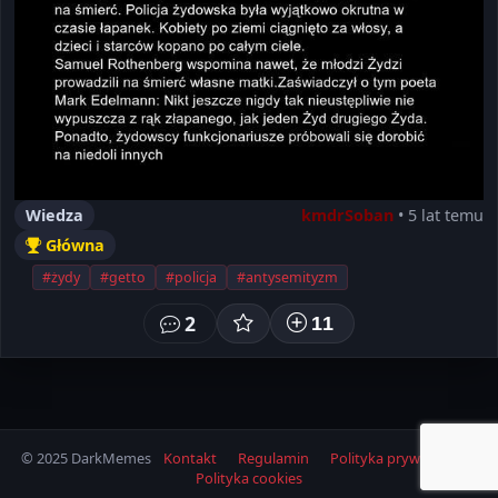
Wiedza
kmdrSoban
• 5 lat temu
Główna
#żydy
#getto
#policja
#antysemityzm
2
11
© 2025 DarkMemes
Kontakt
Regulamin
Polityka prywatności
Polityka cookies