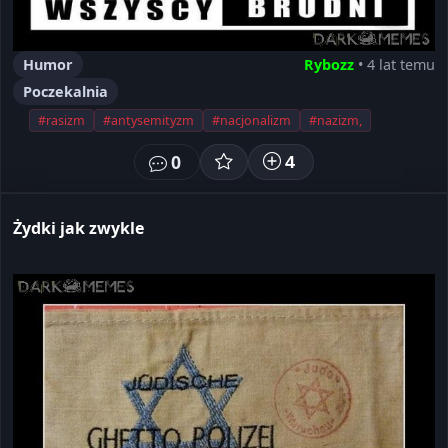
Humor
Rybozz
• 4 lat temu
Poczekalnia
#rasizm
#antysemityzm
#nacjonalizm
#nazizm,
0
4
Żydki jak zwykle