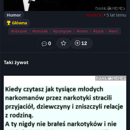
Humor
WoNCki
• 5 lat temu
Główna
#obrazek
#smutek
#przegryw
#mem
#życie
#wnc
0
12
Taki żywot