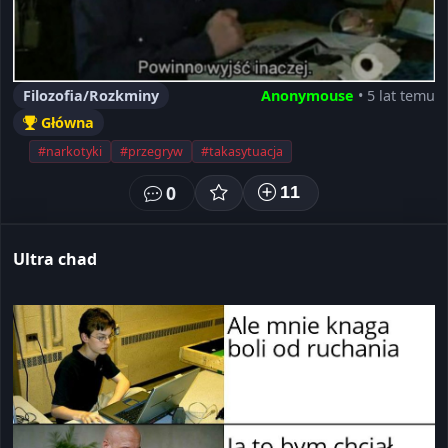
Filozofia/Rozkminy
Anonymouse
• 5 lat temu
Główna
#narkotyki
#przegryw
#takasytuacja
0
11
Ultra chad