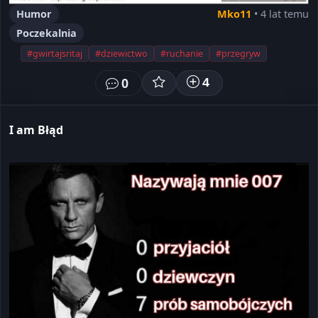
Humor
Mko11
• 4 lat temu
Poczekalnia
#gwirtajsritaj
#dziewictwo
#ruchanie
#przegryw
0
4
I am Błąd