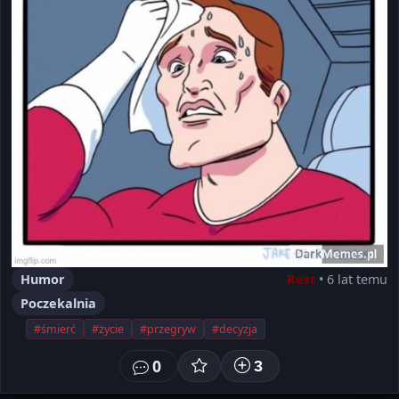
Humor
Rest
• 6 lat temu
Poczekalnia
#śmierć
#życie
#przegryw
#decyzja
0
3