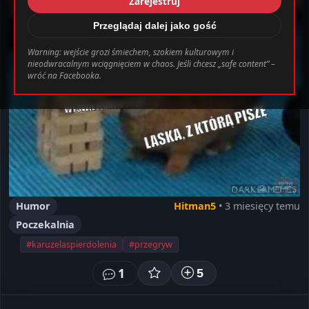
Zarejestruj
_0.file.header.tpl.php
163
Warning
Przeglądaj dalej jako gość
Warning: wejście grozi śmiechem, szokiem kulturowym i
nieodwracalnym wciągnięciem w chaos. Jeśli chcesz „safe content” –
bab0ec20d855ef6d3a777e0bb2d80d72fbcbaec_0.file.header.tpl.php o
wróć na Facebooka.
Ustawienia
Wyloguj
Humor
Hitman5
• 3 miesięcy temu
Poczekalnia
#karuzelaspierdolenia
#przegryw
1
5