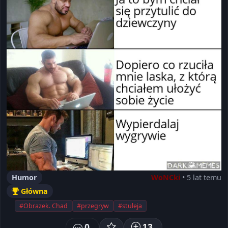
Humor
WoNCki
• 5 lat temu
Główna
#Obrazek. Chad
#przegryw
#stuleja
0
13