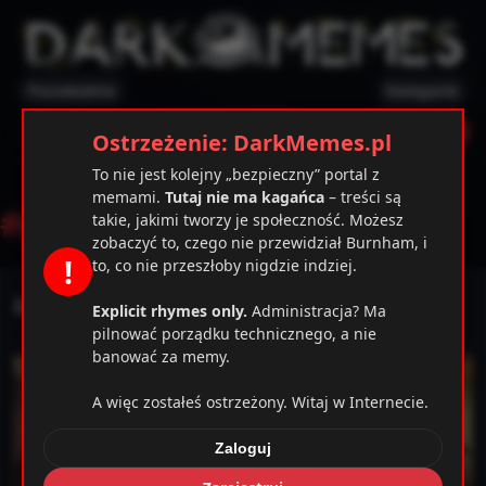
Poczekalnia
Kategorie
✕
Ostrzeżenie
Zarejestruj
Zaloguj
Ostrzeżenie: DarkMemes.pl
To nie jest kolejny „bezpieczny” portal z
memami.
Tutaj nie ma kagańca
– treści są
#
przegryw
takie, jakimi tworzy je społeczność. Możesz
zobaczyć to, czego nie przewidział Burnham, i
!
to, co nie przeszłoby nigdzie indziej.
Zawsze to samo
Explicit rhymes only.
Administracja? Ma
pilnować porządku technicznego, a nie
banować za memy.
A więc zostałeś ostrzeżony. Witaj w Internecie.
Zaloguj