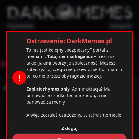
Poczekalnia
Kategorie
✕
Ostrzeżenie
Zarejestruj
Zaloguj
Ostrzeżenie: DarkMemes.pl
To nie jest kolejny „bezpieczny” portal z
memami.
Tutaj nie ma kagańca
– treści są
#
antysemityzm
takie, jakimi tworzy je społeczność. Możesz
zobaczyć to, czego nie przewidział Burnham, i
!
to, co nie przeszłoby nigdzie indziej.
Jedziemy na wycieczkę
Explicit rhymes only.
Administracja? Ma
pilnować porządku technicznego, a nie
banować za memy.
A więc zostałeś ostrzeżony. Witaj w Internecie.
Zaloguj