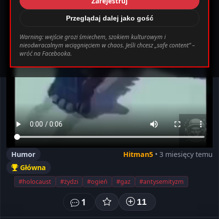
Zarejestruj
_0.file.header.tpl.php
163
Warning
Przeglądaj dalej jako gość
Warning: wejście grozi śmiechem, szokiem kulturowym i
nieodwracalnym wciągnięciem w chaos. Jeśli chcesz „safe content” –
bab0ec20d855ef6d3a777e0bb2d80d72fbcbaec_0.file.header.tpl.php o
wróć na Facebooka.
Ustawienia
Wyloguj
Humor
Hitman5
• 3 miesięcy temu
Główna
#holocaust
#żydzi
#ogień
#gaz
#antysemityzm
1
11