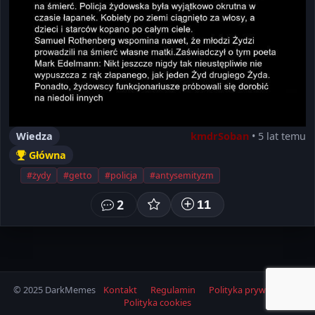
Wiedza
kmdrSoban
• 5 lat temu
Główna
#żydy
#getto
#policja
#antysemityzm
2
11
© 2025 DarkMemes
Kontakt
Regulamin
Polityka prywatności
Polityka cookies