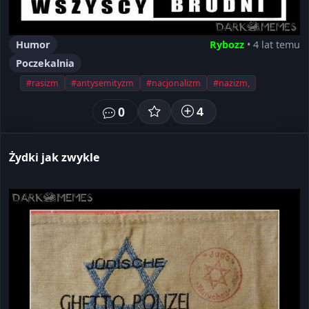
Humor
Rybozz
• 4 lat temu
Poczekalnia
#rasizm
#antysemityzm
#nacjonalizm
#nazizm,
0
4
Żydki jak zwykle