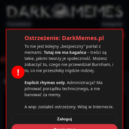
Poczekalnia
Kategorie
✕
Ostrzeżenie
Zarejestruj
Zaloguj
Ostrzeżenie: DarkMemes.pl
To nie jest kolejny „bezpieczny” portal z
memami.
Tutaj nie ma kagańca
– treści są
#
gacie
takie, jakimi tworzy je społeczność. Możesz
zobaczyć to, czego nie przewidział Burnham, i
!
to, co nie przeszłoby nigdzie indziej.
Zabawy ogniem
Explicit rhymes only.
Administracja? Ma
pilnować porządku technicznego, a nie
banować za memy.
A więc zostałeś ostrzeżony. Witaj w Internecie.
Zaloguj