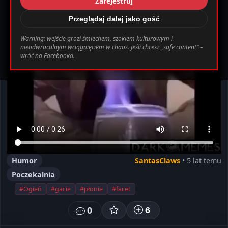
Zarejestruj
_0.file.header.tpl.php
163
Warning
Przeglądaj dalej jako gość
Warning: wejście grozi śmiechem, szokiem kulturowym i
nieodwracalnym wciągnięciem w chaos. Jeśli chcesz „safe content” –
bab0ec20d855ef6d3a777e0bb2d80d72fbcbaec_0.file.header.tpl.php o
wróć na Facebooka.
Ustawienia
Wyloguj
Humor
SantasClaws
• 5 lat temu
Poczekalnia
#Ogień
#gacie
#płonie
#facet
0
6