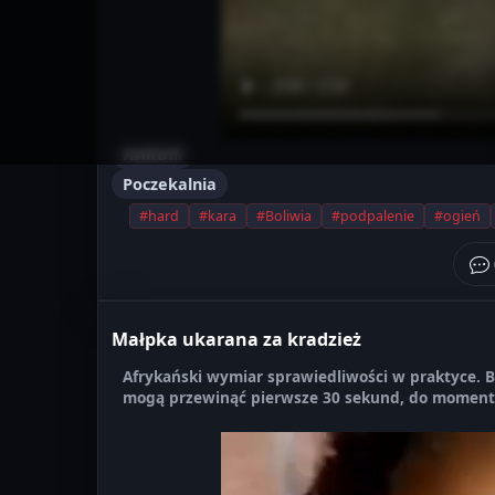
HARD!!!
Poczekalnia
#hard
#kara
#Boliwia
#podpalenie
#ogień
Małpka ukarana za kradzież
Afrykański wymiar sprawiedliwości w praktyce. Bi
mogą przewinąć pierwsze 30 sekund, do momentu