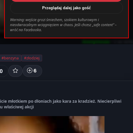
Przeglądaj dalej jako gość
/www/wwwroot/darkmemes.pl/templates_c/cb
Warning: wejście grozi śmiechem, szokiem kulturowym i
nieodwracalnym wciągnięciem w chaos. Jeśli chcesz „safe content” –
wróć na Facebooka.
Anonymouse
• 5 lat tem
#benzyna
#złodziej
0
6
cie młotkiem po dłoniach jako kara za kradzież. Niecierpliwi
 właściwej akcji