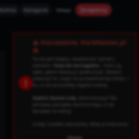
kalnia
Kategorie
Zarejestruj
Zaloguj
✕
⚠ Ostrzeżenie: DarkMemes.pl
⚠
To nie jest kolejny „bezpieczny” portal z
memami.
Tutaj nie ma kagańca
– treści są
takie, jakimi tworzy je społeczność. Możesz
zobaczyć to, czego nie przewidział Burnham, i
!
to, co nie przeszłoby nigdzie indziej.
Explicit rhymes only.
Administracja? Ma
pilnować porządku technicznego, a nie
banować za memy.
A więc zostałeś ostrzeżony. Witaj w Internecie.
0.file.header.tpl.php
163
Warning
Zaloguj