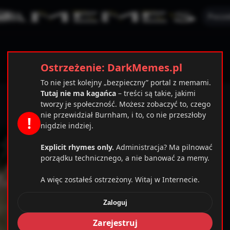
Pocze
Ostrzeżenie: DarkMemes.pl
To nie jest kolejny „bezpieczny” portal z memami.
Tutaj nie ma kagańca
– treści są takie, jakimi
tworzy je społeczność. Możesz zobaczyć to, czego
nie przewidział Burnham, i to, co nie przeszłoby
!
nigdzie indziej.
Explicit rhymes only.
Administracja? Ma pilnować
porządku technicznego, a nie banować za memy.
A więc zostałeś ostrzeżony. Witaj w Internecie.
Zaloguj
mplates_c/cbab0ec20d855ef6d3a777e0bb2d80d72fbcbaec_
Zarejestruj