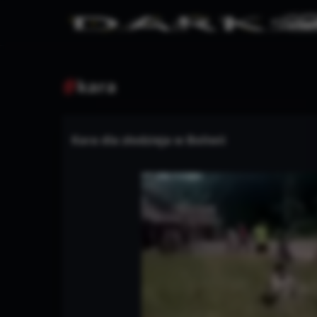
#
kara
Kara dla złodzieja w Boliwii
Warning
/www/wwwroot/darkmemes.pl/te