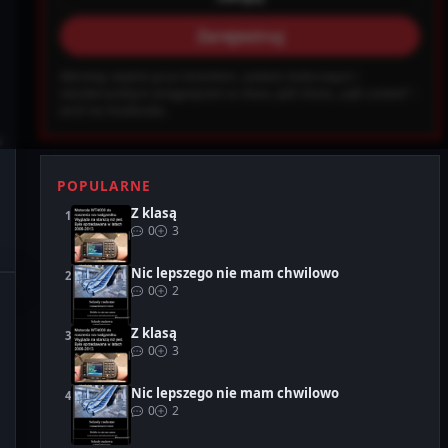
Zarejestruj
ab0ec20d855ef6d3a777e0bb2d80d72fbcbaec_0.file.header.tpl.php on
Warning: wejście grozi śmiechem, szokiem kulturowym i
Ustawienia
Wyloguj
nieodwracalnym wciągnięciem w chaos. Jeśli chcesz „safe content” –
wróć na Facebooka.
u
POPULARNE
Z klasą
0
3
Nic lepszego nie mam chwilowo
0
2
Z klasą
0
3
Nic lepszego nie mam chwilowo
0
2