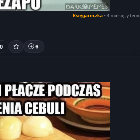
Księgareczka
• 4 miesięcy tem
0
6