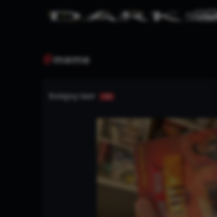
#
meme
Kolejny test
+18
Warning
/www/wwwroot/darkmemes.pl/te