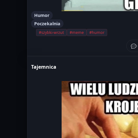
Humor
Poczekalnia
#szybki-wrzut
#meme
#humor
Tajemnica