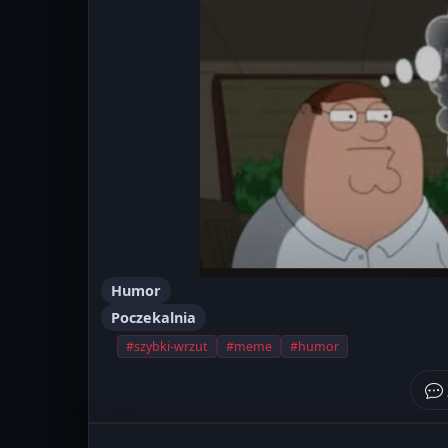
Humor
Poczekalnia
#szybki-wrzut
#meme
#humor