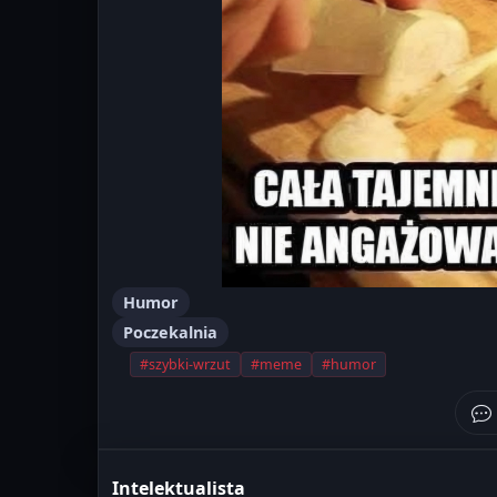
Humor
Poczekalnia
#szybki-wrzut
#meme
#humor
Intelektualista