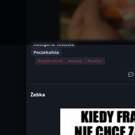
Kategoria Testowa
Poczekalnia
#szybki-wrzut
#meme
#humor
Żabka