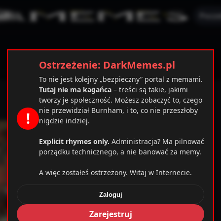
Pocze
Ostrzeżenie: DarkMemes.pl
To nie jest kolejny „bezpieczny” portal z memami.
Tutaj nie ma kagańca
– treści są takie, jakimi
tworzy je społeczność. Możesz zobaczyć to, czego
nie przewidział Burnham, i to, co nie przeszłoby
!
nigdzie indziej.
Explicit rhymes only.
Administracja? Ma pilnować
porządku technicznego, a nie banować za memy.
A więc zostałeś ostrzeżony. Witaj w Internecie.
Zaloguj
mplates_c/cbab0ec20d855ef6d3a777e0bb2d80d72fbcbaec_
Zarejestruj