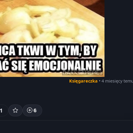
Księgareczka
• 4 miesięcy tem
1
6