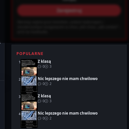
Zarejestruj
ab0ec20d855ef6d3a777e0bb2d80d72fbcbaec_0.file.header.tpl.php on
Warning: wejście grozi śmiechem, szokiem kulturowym i
Ustawienia
Wyloguj
nieodwracalnym wciągnięciem w chaos. Jeśli chcesz „safe content” –
wróć na Facebooka.
u
POPULARNE
Z klasą
0
3
Nic lepszego nie mam chwilowo
0
2
Z klasą
0
3
Nic lepszego nie mam chwilowo
0
2