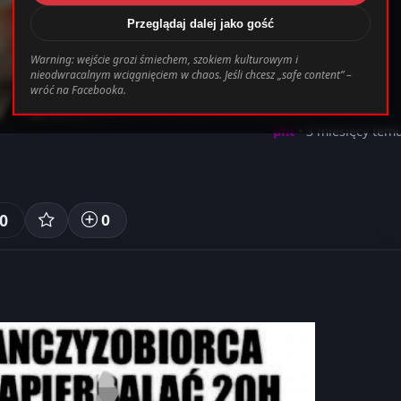
Przeglądaj dalej jako gość
/www/wwwroot/darkmemes.pl/templates_c/cb
Warning: wejście grozi śmiechem, szokiem kulturowym i
nieodwracalnym wciągnięciem w chaos. Jeśli chcesz „safe content” –
wróć na Facebooka.
pht
• 3 miesięcy tem
0
0