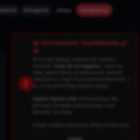
kalnia
Kategorie
Zarejestruj
Zaloguj
✕
⚠ Ostrzeżenie: DarkMemes.pl
⚠
To nie jest kolejny „bezpieczny” portal z
memami.
Tutaj nie ma kagańca
– treści są
takie, jakimi tworzy je społeczność. Możesz
zobaczyć to, czego nie przewidział Burnham, i
!
to, co nie przeszłoby nigdzie indziej.
Explicit rhymes only.
Administracja? Ma
pilnować porządku technicznego, a nie
banować za memy.
A więc zostałeś ostrzeżony. Witaj w Internecie.
0.file.header.tpl.php
163
Warning
Zaloguj