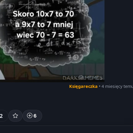
Księgareczka
• 4 miesięcy tem
2
6